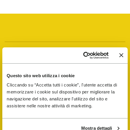
Vibram Events
FiveFingers Guide
Questo sito web utilizza i cookie
Cliccando su “Accetta tutti i cookie”, l'utente accetta di
E-SHOP
memorizzare i cookie sul dispositivo per migliorare la
navigazione del sito, analizzare l'utilizzo del sito e
Schuhreparatur-Finder
assistere nelle nostre attività di marketing.
Store Locator
Mostra dettagli