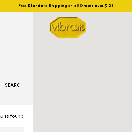
Free Standard Shipping on all Orders over $125
SEARCH
sults found