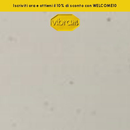
Iscriviti ora e ottieni il 10% di sconto con WELCOME10