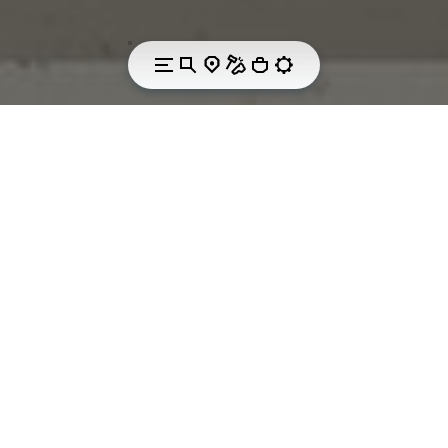
LA TECNOLOGIA
ECOSTEP EVO
Vibram ha sempre puntato sulla ricerca e
sull'innovazione nel rispetto dell’ambiente,
sviluppando composti eco-friendly come Ecostep ed
Ecostep Evo. Questi materiali nascono dal processo
produttivo e contengono almeno il 30% di gomma
Vibram riciclata.