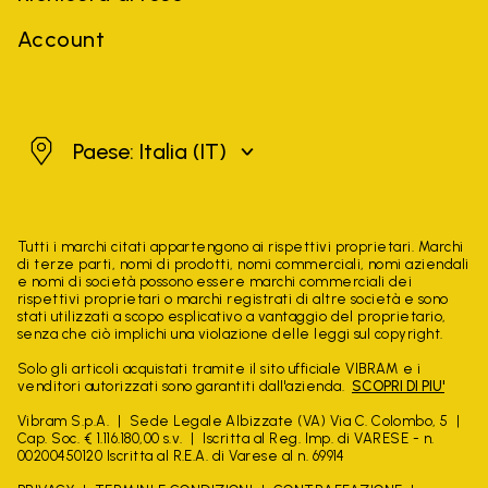
Account
Italia
Paese: Italia
(IT)
Tutti i marchi citati appartengono ai rispettivi proprietari. Marchi
di terze parti, nomi di prodotti, nomi commerciali, nomi aziendali
e nomi di società possono essere marchi commerciali dei
rispettivi proprietari o marchi registrati di altre società e sono
stati utilizzati a scopo esplicativo a vantaggio del proprietario,
senza che ciò implichi una violazione delle leggi sul copyright.
Solo gli articoli acquistati tramite il sito ufficiale VIBRAM e i
venditori autorizzati sono garantiti dall'azienda.
SCOPRI DI PIU'
Vibram S.p.A.
Sede Legale Albizzate (VA) Via C. Colombo, 5
Cap. Soc. € 1.116.180,00 s.v.
Iscritta al Reg. Imp. di VARESE - n.
00200450120 Iscritta al R.E.A. di Varese al n. 69914