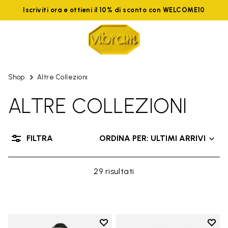
Iscriviti ora e ottieni il 10% di sconto con WELCOME10
Shop
Altre Collezioni
ALTRE COLLEZIONI
FILTRA
ORDINA PER: ULTIMI ARRIVI
29 risultati
Add to wishlist
Add t