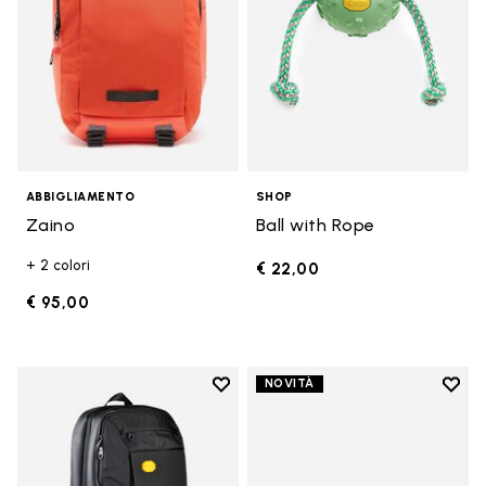
ABBIGLIAMENTO
SHOP
Zaino
Ball with Rope
+ 2 colori
€ 22,00
€ 95,00
Add to wishlist
Add t
NOVITÀ
Add to wishlist Zaino
Add t