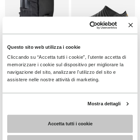
Questo sito web utilizza i cookie
ABBIGLIAMENTO
FUROSHIKI
Cliccando su “Accetta tutti i cookie”, l'utente accetta di
Zaino
Furoshiki Donna
memorizzare i cookie sul dispositivo per migliorare la
navigazione del sito, analizzare l'utilizzo del sito e
+ 2 colori
+ 2 colori
assistere nelle nostre attività di marketing.
€ 95,00
€ 100,00
Mostra dettagli
Add to wishlist
Add t
NOVITÀ
NOVITÀ
Add to wishlist Furoshiki Donna
Add t
Accetta tutti i cookie