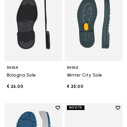
SUOLE
SUOLE
Bologna Sole
Winter City Sole
€ 26,00
€ 25,00
Add to wishlist
Add t
NOVITÀ
Add to wishlist Bristol Sole
Add t