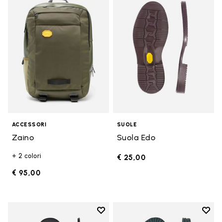
Add to wishlist Zaino
Add t
ACCESSORI
SUOLE
Zaino
Suola Edo
+ 2 colori
€ 25,00
€ 95,00
Add to wishlist
Add t
Add to wishlist Bologna Sole
Add t