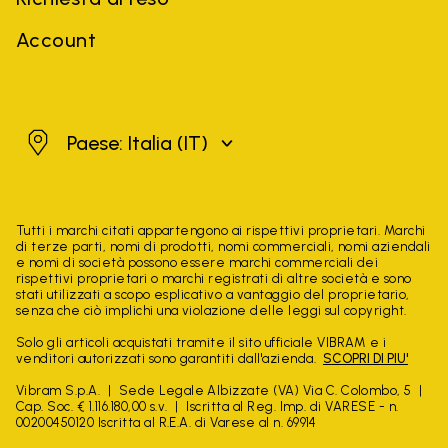
Account
Italia
Paese: Italia
(IT)
Tutti i marchi citati appartengono ai rispettivi proprietari. Marchi
di terze parti, nomi di prodotti, nomi commerciali, nomi aziendali
e nomi di società possono essere marchi commerciali dei
rispettivi proprietari o marchi registrati di altre società e sono
stati utilizzati a scopo esplicativo a vantaggio del proprietario,
senza che ciò implichi una violazione delle leggi sul copyright.
Solo gli articoli acquistati tramite il sito ufficiale VIBRAM e i
venditori autorizzati sono garantiti dall'azienda.
SCOPRI DI PIU'
Vibram S.p.A.
Sede Legale Albizzate (VA) Via C. Colombo, 5
Cap. Soc. € 1.116.180,00 s.v.
Iscritta al Reg. Imp. di VARESE - n.
00200450120 Iscritta al R.E.A. di Varese al n. 69914