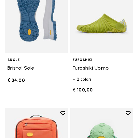
SUOLE
FUROSHIKI
Bristol Sole
Furoshiki Uomo
+ 2 colori
€ 34,00
€ 100,00
Add to wishlist
Add t
Add to wishlist Zaino
Add t