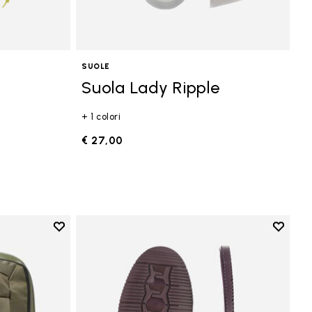
SUOLE
Suola Lady Ripple
+ 1 colori
€ 27,00
Add to wishlist
Add to 
Add to wishlist Zaino
Add to 