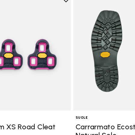
Add to wishlist
Add to wishlist Vibram XS Roa
ria: Altre Collezioni
li
SUOLE
m XS Road Cleat
Carrarmato Ecos