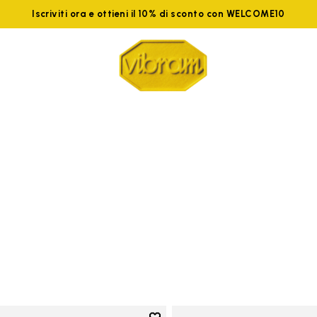
Iscriviti ora e ottieni il 10% di sconto con WELCOME10