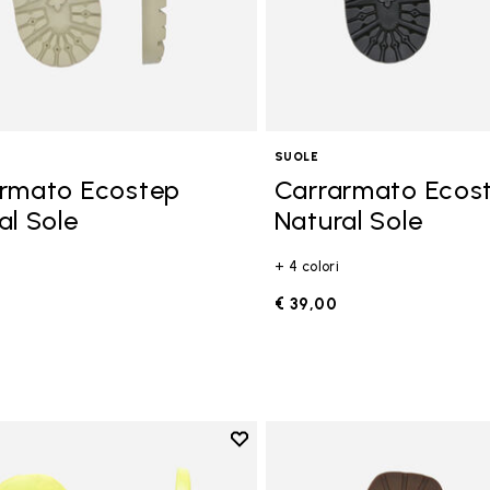
SUOLE
rmato Ecostep
Carrarmato Ecos
al Sole
Natural Sole
+ 4 colori
€ 39,00
Add to wishlist
Add to wishlist Suola Lady Ripp