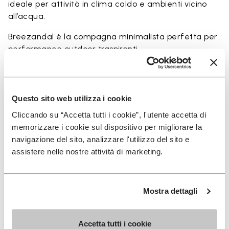
ideale per attività in clima caldo e ambienti vicino
all’acqua.
Breezandal è la compagna minimalista perfetta per
performance outdoor traspiranti.
Perfetta per:
• escursioni leggere
• attività outdoor in climi caldi
Questo sito web utilizza i cookie
• uso vicino a fiumi, laghi e terreni umidi
Cliccando su “Accetta tutti i cookie”, l'utente accetta di
• chi cerca equilibrio tra protezione e ground feel
memorizzare i cookie sul dispositivo per migliorare la
navigazione del sito, analizzare l'utilizzo del sito e
assistere nelle nostre attività di marketing.
Dettagli
Mostra dettagli
Accetta tutti i cookie