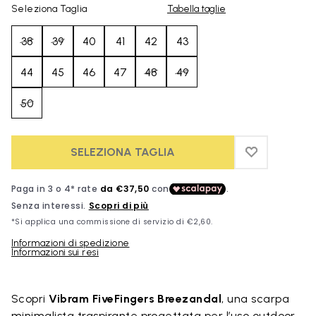
Seleziona Taglia
Tabella taglie
38
39
40
41
42
43
44
45
46
47
48
49
50
SELEZIONA TAGLIA
ADD TO WIS
ADD TO WI
Informazioni di spedizione
Informazioni sui resi
Skip to product images gallery
Scopri
Vibram FiveFingers Breezandal
, una scarpa
minimalista traspirante progettata per l’uso outdoor