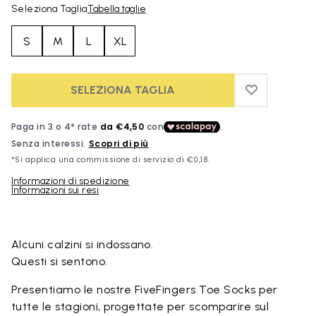
Seleziona Taglia
Tabella taglie
S
M
L
XL
SELEZIONA TAGLIA
ADD TO WIS
ADD TO WI
Informazioni di spedizione
Informazioni sui resi
Skip to product images gallery
Alcuni calzini si indossano.
Questi si sentono.
Presentiamo le nostre FiveFingers Toe Socks per
tutte le stagioni, progettate per scomparire sul