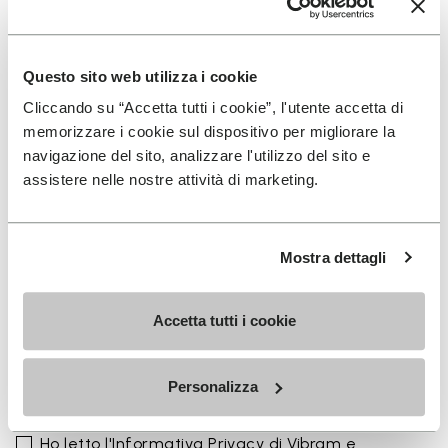
La gamma colori si integra perfettamente con la
palette stagionale delle calzature Vibram
FiveFingers in Ivory, Black, Lime e Fig, rendendo ogni
Questo sito web utilizza i cookie
abbinamento naturale e completo.
Cliccando su “Accetta tutti i cookie”, l'utente accetta di
Disponibile in tre altezze per adattarsi al tuo ritmo
memorizzare i cookie sul dispositivo per migliorare la
quotidiano.
navigazione del sito, analizzare l'utilizzo del sito e
assistere nelle nostre attività di marketing.
Altezze dal bordo superiore al tallone: 25 CM
Mostra dettagli
Accetta tutti i cookie
ISCRIVITI PER NON PERDERE LE NOSTRE ULTIME
NOVITÀ
Personalizza
Ho letto l'
Informativa Privacy
di Vibram e