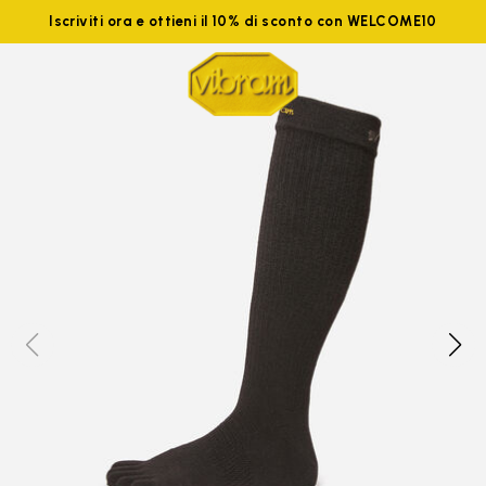
Iscriviti ora e ottieni il 10% di sconto con WELCOME10