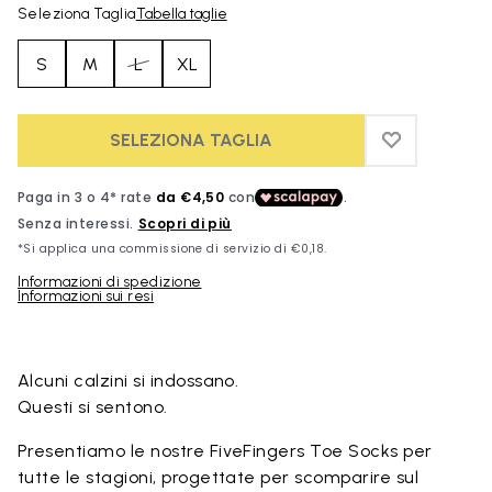
Seleziona Taglia
Tabella taglie
S
M
L
XL
SELEZIONA TAGLIA
ADD TO WIS
ADD TO WI
Informazioni di spedizione
Informazioni sui resi
Skip to product images gallery
Alcuni calzini si indossano.
Questi si sentono.
Presentiamo le nostre FiveFingers Toe Socks per
tutte le stagioni, progettate per scomparire sul