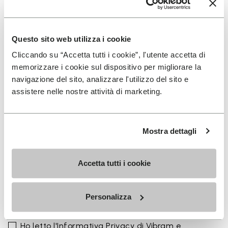
La gamma colori si integra perfettamente con la
palette stagionale delle calzature Vibram
FiveFingers in Ivory, Black, Lime e Fig, rendendo ogni
Questo sito web utilizza i cookie
abbinamento naturale e completo.
Cliccando su “Accetta tutti i cookie”, l'utente accetta di
Disponibile in tre altezze per adattarsi al tuo ritmo
memorizzare i cookie sul dispositivo per migliorare la
quotidiano.
navigazione del sito, analizzare l'utilizzo del sito e
assistere nelle nostre attività di marketing.
Altezze dal bordo superiore al tallone: 25 CM
Mostra dettagli
Accetta tutti i cookie
ISCRIVITI PER NON PERDERE LE NOSTRE ULTIME
NOVITÀ
Personalizza
Ho letto l'
Informativa Privacy
di Vibram e