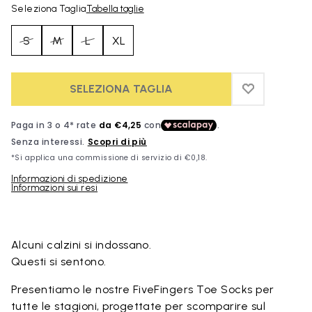
Seleziona Taglia
Tabella taglie
S
M
L
XL
SELEZIONA TAGLIA
ADD TO WIS
ADD TO WI
Informazioni di spedizione
Informazioni sui resi
Skip to product images gallery
Alcuni calzini si indossano.
Questi si sentono.
Presentiamo le nostre FiveFingers Toe Socks per
tutte le stagioni, progettate per scomparire sul