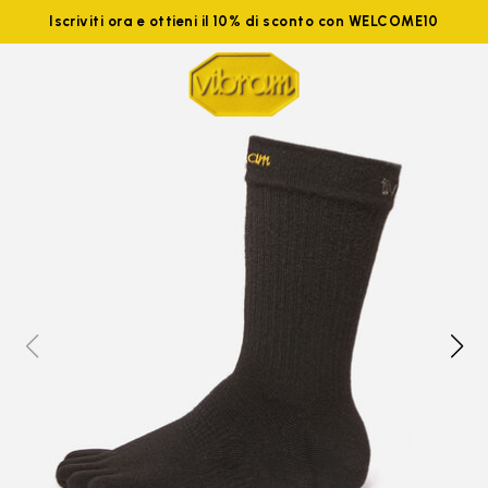
Iscriviti ora e ottieni il 10% di sconto con WELCOME10