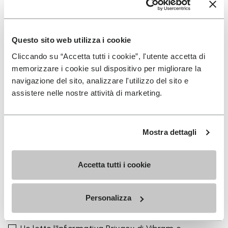
La gamma colori si integra perfettamente con la
palette stagionale delle calzature Vibram
FiveFingers in Ivory, Black, Lime e Fig, rendendo ogni
Questo sito web utilizza i cookie
abbinamento naturale e completo.
Cliccando su “Accetta tutti i cookie”, l'utente accetta di
Disponibile in tre altezze per adattarsi al tuo ritmo
memorizzare i cookie sul dispositivo per migliorare la
quotidiano.
navigazione del sito, analizzare l'utilizzo del sito e
assistere nelle nostre attività di marketing.
Altezze dal bordo superiore al tallone: 17 CM
Mostra dettagli
Accetta tutti i cookie
ISCRIVITI PER NON PERDERE LE NOSTRE ULTIME
NOVITÀ
Personalizza