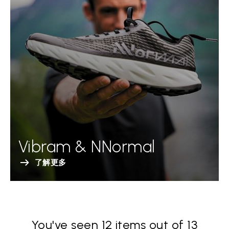
Vibram & NNormal
了解更多
You've seen 12 items out of 13