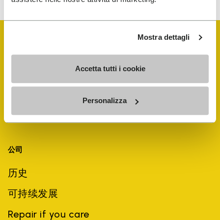
Mostra dettagli
Accetta tutti i cookie
Personalizza
公司
历史
可持续发展
Repair if you care