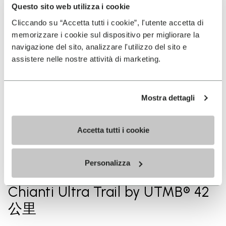
Questo sito web utilizza i cookie
成就
Cliccando su “Accetta tutti i cookie”, l'utente accetta di
memorizzare i cookie sul dispositivo per migliorare la
navigazione del sito, analizzare l'utilizzo del sito e
2024 亚军
assistere nelle nostre attività di marketing.
Trans Jeju By UTMB® 50公里
Mostra dettagli
2024 季军
Ultra-Trail®宁海 – 60公里
Accetta tutti i cookie
Personalizza
2024 第14名
Chianti Ultra Trail by UTMB® 42
公里