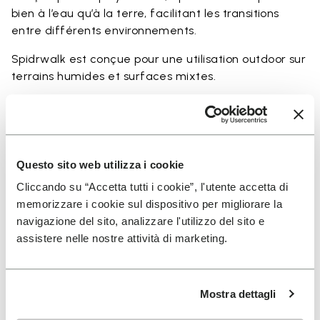
bien à l’eau qu’à la terre, facilitant les transitions
entre différents environnements.
Spidrwalk est conçue pour une utilisation outdoor sur
terrains humides et surfaces mixtes.
Parfaite pour:
• randonnée en terrain humide
• utilisation trail amphibie
• activités outdoor minimalistes près de l’eau
Questo sito web utilizza i cookie
• utilisation en rivières, canyons et zones côtières
Cliccando su “Accetta tutti i cookie”, l'utente accetta di
• terrains glissants et rocheux
memorizzare i cookie sul dispositivo per migliorare la
navigazione del sito, analizzare l'utilizzo del sito e
assistere nelle nostre attività di marketing.
Détails
Mostra dettagli