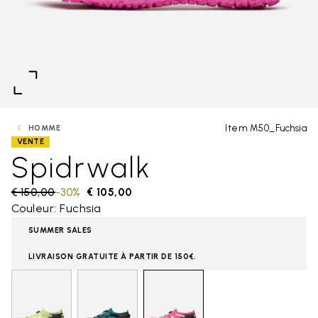
Item M50_Fuchsia
HOMME
VENTE
Spidrwalk
Price reduced from
€ 150,00
to
-30%
€ 105,00
Couleur: Fuchsia
SUMMER SALES
LIVRAISON GRATUITE À PARTIR DE 150€.