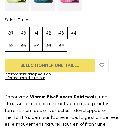
Select Taille
39
40
41
42
43
44
45
46
47
48
49
SÉLECTIONNER UNE TAILLE
ADD TO WIS
ADD TO WI
Informations d'expédition
Informations de retour
Skip to product images gallery
Découvrez
Vibram FiveFingers Spidrwalk
, une
chaussure outdoor minimaliste conçue pour les
terrains humides et variables—développée en
mettant l’accent sur l’adhérence, la gestion de l’eau
et le mouvement naturel, tout en offrant une