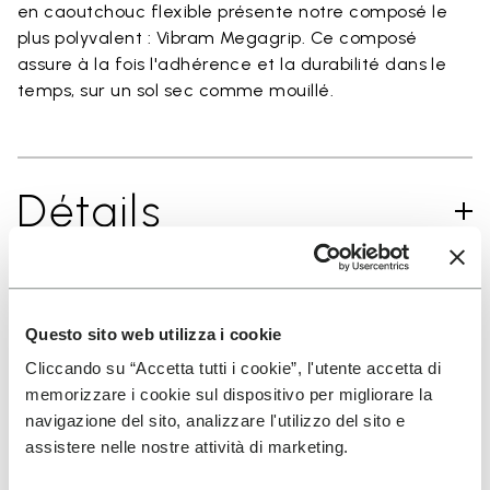
en caoutchouc flexible présente notre composé le
plus polyvalent : Vibram Megagrip. Ce composé
assure à la fois l'adhérence et la durabilité dans le
temps, sur un sol sec comme mouillé.
Détails
INSCRIVEZ-VOUS POUR NE PAS MANQUER NOS
Questo sito web utilizza i cookie
DERNIÈRES NOUVEAUTÉS
Cliccando su “Accetta tutti i cookie”, l'utente accetta di
memorizzare i cookie sul dispositivo per migliorare la
navigazione del sito, analizzare l'utilizzo del sito e
assistere nelle nostre attività di marketing.
Jai pris connaissance de la
Politique de
Confidentialité
de Vibram et jaccepte le