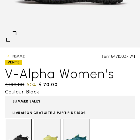
Item 847100071741
FEMME
VENTE
V-Alpha Women's
Price reduced from
€ 140,00
to
-50%
€ 70,00
Couleur: Black
SUMMER SALES
LIVRAISON GRATUITE À PARTIR DE 150€.