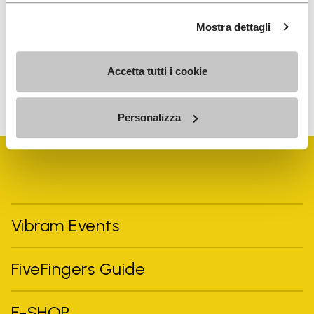
traitement de mes données personnelles afin de
recevoir des communications personnalisées
Mostra dettagli
Accetta tutti i cookie
Pour savoir comment nous traitons vos données, veuillez
consulter notre Politique de confidentialité. Vous pouvez vous
désinscrire à tout moment.
Personalizza
Vibram Events
FiveFingers Guide
E-SHOP