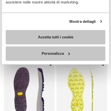
assistere nelle nostre attività di marketing.
Mostra dettagli
SEMELLES
SEMELLES
Semelle Edo
Semelle Fourà
+ 1 couleurs
Accetta tutti i cookie
€ 25,00
€ 33,00
Personalizza
Add to wishlist
Add t
Add to wishlist Semelle Fourà
Add t