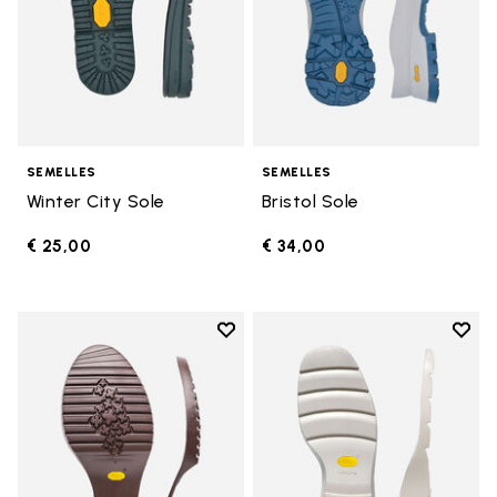
SEMELLES
SEMELLES
Winter City Sole
Bristol Sole
€ 25,00
€ 34,00
Add to wishlist
Add t
Add to wishlist Semelle Domingo
Add t