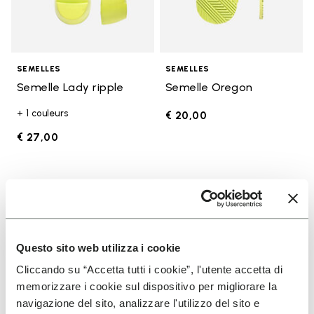
SEMELLES
SEMELLES
Semelle Lady ripple
Semelle Oregon
+ 1 couleurs
€ 20,00
€ 27,00
Add to wishlist
Add t
Add to wishlist Semelle Edo
Add t
Questo sito web utilizza i cookie
Cliccando su “Accetta tutti i cookie”, l'utente accetta di
memorizzare i cookie sul dispositivo per migliorare la
navigazione del sito, analizzare l'utilizzo del sito e