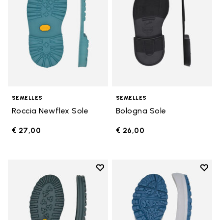
SEMELLES
SEMELLES
Roccia Newflex Sole
Bologna Sole
€ 27,00
€ 26,00
Add to wishlist
Add t
Add to wishlist Winter City Sole
Add t