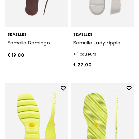
SEMELLES
SEMELLES
Semelle Domingo
Semelle Lady ripple
+ 1 couleurs
€ 19,00
€ 27,00
Add to wishlist
Add t
Add to wishlist Semelle Lady rip
Add t