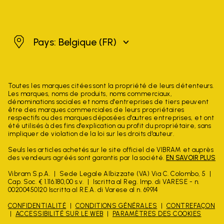
Belgique
Pays: Belgique
(FR)
Toutes les marques citées sont la propriété de leurs détenteurs.
Les marques, noms de produits, noms commerciaux,
dénominations sociales et noms d'entreprises de tiers peuvent
être des marques commerciales de leurs propriétaires
respectifs ou des marques déposées d'autres entreprises, et ont
été utilisés à des fins d'explication au profit du propriétaire, sans
impliquer de violation de la loi sur les droits d'auteur.
Seuls les articles achetés sur le site officiel de VIBRAM et auprès
des vendeurs agréés sont garantis par la société.
EN SAVOIR PLUS
Vibram S.p.A.
Sede Legale Albizzate (VA) Via C. Colombo, 5
Cap. Soc. € 1.116.180,00 s.v.
Iscritta al Reg. Imp. di VARESE - n.
00200450120 Iscritta al R.E.A. di Varese al n. 69914
CONFIDENTIALITÉ
CONDITIONS GÉNÉRALES
CONTREFAÇON
ACCESSIBILITÉ SUR LE WEB
PARAMÈTRES DES COOKIES