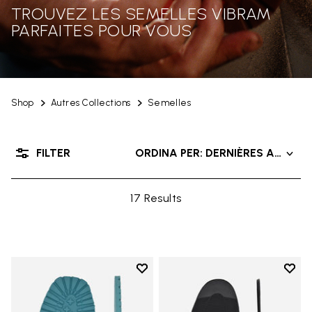
TROUVEZ LES SEMELLES VIBRAM
PARFAITES POUR VOUS
Shop
Autres Collections
Semelles
FILTER
ORDINA PER: DERNIÈRES ARRIVÉ
17 Results
Add to wishlist
Add t
Add to wishlist Roccia Newflex S
Add t