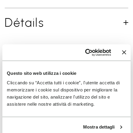
Détails
INSCRIVEZ-VOUS POUR NE PAS MANQUER NOS
DERNIÈRES NOUVEAUTÉS
Questo sito web utilizza i cookie
Cliccando su “Accetta tutti i cookie”, l'utente accetta di
Jai pris connaissance de la
Politique de
memorizzare i cookie sul dispositivo per migliorare la
Confidentialité
de Vibram et jaccepte le
navigazione del sito, analizzare l'utilizzo del sito e
traitement de mes données personnelles afin de
assistere nelle nostre attività di marketing.
recevoir des communications personnalisées
Mostra dettagli
Pour savoir comment nous traitons vos données, veuillez