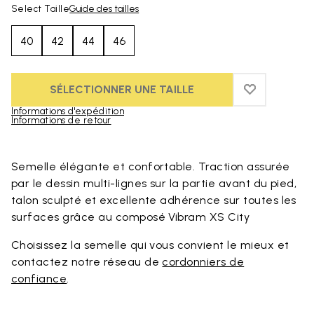
Select Taille
Guide des tailles
40
42
44
46
SÉLECTIONNER UNE TAILLE
ADD TO WIS
ADD TO WI
Informations d'expédition
Informations de retour
Skip to product images gallery
Semelle élégante et confortable. Traction assurée
par le dessin multi-lignes sur la partie avant du pied,
talon sculpté et excellente adhérence sur toutes les
surfaces grâce au composé Vibram XS City
Choisissez la semelle qui vous convient le mieux et
contactez notre réseau de
cordonniers de
confiance
.