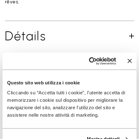
rêves.
Détails
INSCRIVEZ-VOUS POUR NE PAS MANQUER NOS
DERNIÈRES NOUVEAUTÉS
Questo sito web utilizza i cookie
Cliccando su “Accetta tutti i cookie”, l'utente accetta di
memorizzare i cookie sul dispositivo per migliorare la
Jai pris connaissance de la
Politique de
navigazione del sito, analizzare l'utilizzo del sito e
Confidentialité
de Vibram et jaccepte le
assistere nelle nostre attività di marketing.
traitement de mes données personnelles afin de
recevoir des communications personnalisées
Mostra dettagli