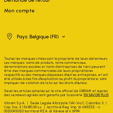
Mon compte
Belgique
Pays: Belgique
(FR)
Toutes les marques citées sont la propriété de leurs détenteurs.
Les marques, noms de produits, noms commerciaux,
dénominations sociales et noms d'entreprises de tiers peuvent
être des marques commerciales de leurs propriétaires
respectifs ou des marques déposées d'autres entreprises, et ont
été utilisés à des fins d'explication au profit du propriétaire, sans
impliquer de violation de la loi sur les droits d'auteur.
Seuls les articles achetés sur le site officiel de VIBRAM et auprès
des vendeurs agréés sont garantis par la société.
EN SAVOIR PLUS
Vibram S.p.A.
Sede Legale Albizzate (VA) Via C. Colombo, 5
Cap. Soc. € 1.116.180,00 s.v.
Iscritta al Reg. Imp. di VARESE - n.
00200450120 Iscritta al R.E.A. di Varese al n. 69914