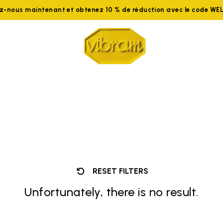
ez-nous maintenant et obtenez 10 % de réduction avec le code W
RESET FILTERS
Unfortunately, there is no result.