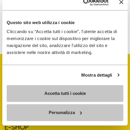
traitement de mes données personnelles afin de
recevoir des communications personnalisées
Questo sito web utilizza i cookie
Pour savoir comment nous traitons vos données, veuillez
Cliccando su “Accetta tutti i cookie”, l'utente accetta di
consulter notre Politique de confidentialité. Vous pouvez vous
désinscrire à tout moment.
memorizzare i cookie sul dispositivo per migliorare la
navigazione del sito, analizzare l'utilizzo del sito e
assistere nelle nostre attività di marketing.
Mostra dettagli
Vibram Events
Accetta tutti i cookie
FiveFingers Guide
Personalizza
E-SHOP