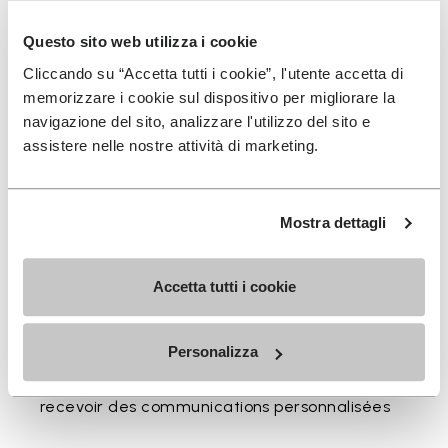
Disponible en trois hauteurs pour accompagner votre
Questo sito web utilizza i cookie
rythme quotidien.
Cliccando su “Accetta tutti i cookie”, l'utente accetta di
Hauteurs du bord supérieur au talon : 11.5 CM
memorizzare i cookie sul dispositivo per migliorare la
navigazione del sito, analizzare l'utilizzo del sito e
assistere nelle nostre attività di marketing.
INSCRIVEZ-VOUS POUR NE PAS MANQUER NOS
Mostra dettagli
DERNIÈRES NOUVEAUTÉS
Accetta tutti i cookie
Jai pris connaissance de la
Politique de
Personalizza
Confidentialité
de Vibram et jaccepte le
traitement de mes données personnelles afin de
recevoir des communications personnalisées