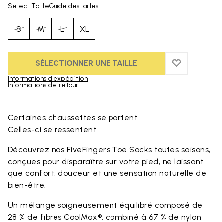
Select Taille
Guide des tailles
S
M
L
XL
SÉLECTIONNER UNE TAILLE
ADD TO WIS
ADD TO WI
Informations d'expédition
Informations de retour
Skip to product images gallery
Certaines chaussettes se portent.
Celles-ci se ressentent.
Découvrez nos FiveFingers Toe Socks toutes saisons,
conçues pour disparaître sur votre pied, ne laissant
que confort, douceur et une sensation naturelle de
bien-être.
Un mélange soigneusement équilibré composé de
28 % de fibres CoolMax®, combiné à 67 % de nylon