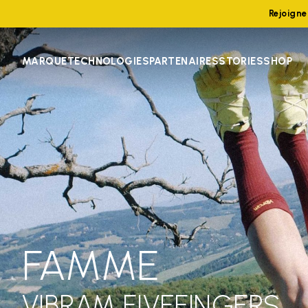
Rejoign
MARQUE
TECHNOLOGIES
PARTENAIRES
STORIES
SHOP
FAMME
VIBRAM FIVEFINGERS