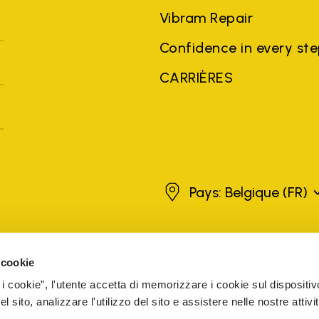
Vibram Repair
Confidence in every st
CARRIÈRES
Belgique
Pays: Belgique
(FR)
. Les marques, noms de produits, noms commerciaux, dénominations so
 cookie
ées d'autres entreprises, et ont été utilisés à des fins d'explication a
 i cookie”, l'utente accetta di memorizzare i cookie sul dispositiv
s des vendeurs agréés sont garantis par la société.
EN SAVOIR PLUS
 sito, analizzare l'utilizzo del sito e assistere nelle nostre attivit