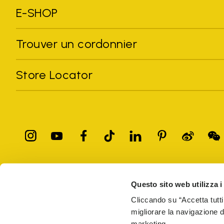
E-SHOP
Trouver un cordonnier
Store Locator
Toutes les marques citées sont la propriété de leurs détenteurs
Questo sito web utilizza i
commerciales de leurs propriétaires respectifs ou des marques dépos
les droits d'auteur.
Cliccando su “Accetta tutti
Seuls les articles achetés sur le site officiel de VIBRAM et auprè
migliorare la navigazione del
marketing.