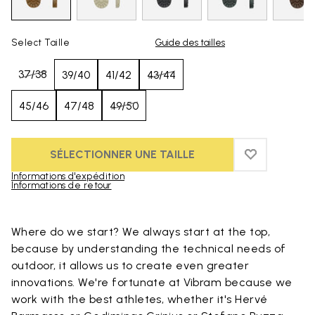
Select Taille
Guide des tailles
37/38
39/40
41/42
43/44
45/46
47/48
49/50
SÉLECTIONNER UNE TAILLE
ADD TO WIS
ADD TO WI
Informations d'expédition
Informations de retour
Skip to product images gallery
Where do we start? We always start at the top,
because by understanding the technical needs of
outdoor, it allows us to create even greater
innovations. We're fortunate at Vibram because we
work with the best athletes, whether it's Hervé