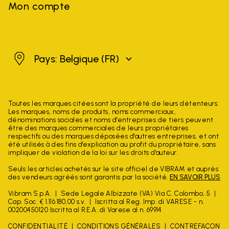
Mon compte
Belgique
Pays: Belgique
(FR)
Toutes les marques citées sont la propriété de leurs détenteurs.
Les marques, noms de produits, noms commerciaux,
dénominations sociales et noms d'entreprises de tiers peuvent
être des marques commerciales de leurs propriétaires
respectifs ou des marques déposées d'autres entreprises, et ont
été utilisés à des fins d'explication au profit du propriétaire, sans
impliquer de violation de la loi sur les droits d'auteur.
Seuls les articles achetés sur le site officiel de VIBRAM et auprès
des vendeurs agréés sont garantis par la société.
EN SAVOIR PLUS
Vibram S.p.A.
Sede Legale Albizzate (VA) Via C. Colombo, 5
Cap. Soc. € 1.116.180,00 s.v.
Iscritta al Reg. Imp. di VARESE - n.
00200450120 Iscritta al R.E.A. di Varese al n. 69914
CONFIDENTIALITÉ
CONDITIONS GÉNÉRALES
CONTREFAÇON