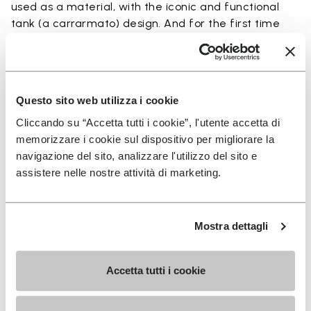
used as a material, with the iconic and functional
tank (a carrarmato) design. And for the first time
ever, we want to give you the opportunity to buy the
sole in Ecostep Natural (>90% natural ingredient).
To have the soles installed onto your favorite pair
Questo sito web utilizza i cookie
of shoes, access our SHOE REPAIR LOCATOR to
Cliccando su “Accetta tutti i cookie”, l'utente accetta di
connect with the shoe repair shop closest to you.
memorizzare i cookie sul dispositivo per migliorare la
navigazione del sito, analizzare l'utilizzo del sito e
assistere nelle nostre attività di marketing.
Détails
Mostra dettagli
Accetta tutti i cookie
INSCRIVEZ-VOUS POUR NE PAS MANQUER NOS
DERNIÈRES NOUVEAUTÉS