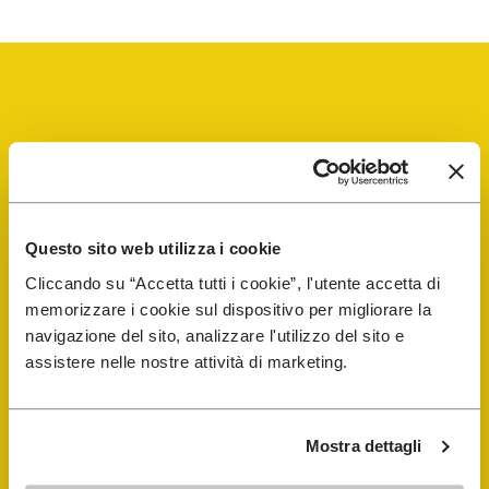
Vibram Events
FiveFingers Guide
Questo sito web utilizza i cookie
Cliccando su “Accetta tutti i cookie”, l'utente accetta di
memorizzare i cookie sul dispositivo per migliorare la
E-SHOP
navigazione del sito, analizzare l'utilizzo del sito e
assistere nelle nostre attività di marketing.
Trouver un cordonnier
Store Locator
Mostra dettagli