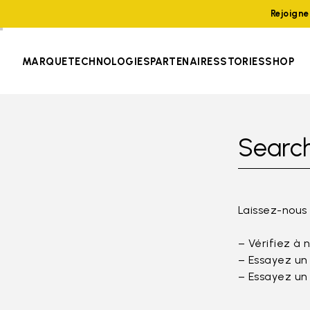
Rejoign
MARQUE
TECHNOLOGIES
PARTENAIRES
STORIES
SHOP
Search
Laissez-nous
– Vérifiez à 
– Essayez un
– Essayez un