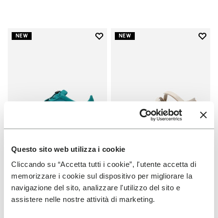
Add to wishlist
Add t
NEW
NEW
Add to wishlist KSO EVO メンズ
Add t
Questo sito web utilizza i cookie
Cliccando su “Accetta tutti i cookie”, l'utente accetta di
FIVEFINGERS メンズ
FIVEFINGERS レディース
KSO EVO メンズ
V-Soul Foot Map
memorizzare i cookie sul dispositivo per migliorare la
navigazione del sito, analizzare l'utilizzo del sito e
+ 5 カラー
+ 1 カラー
assistere nelle nostre attività di marketing.