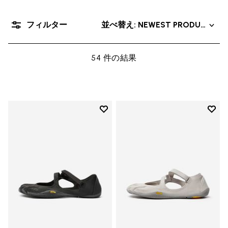
フィルター
並べ替え: NEWEST PRODUCT
54 件の結果
Add to wishlist
Add t
Add to wishlist V-Soul
Add t