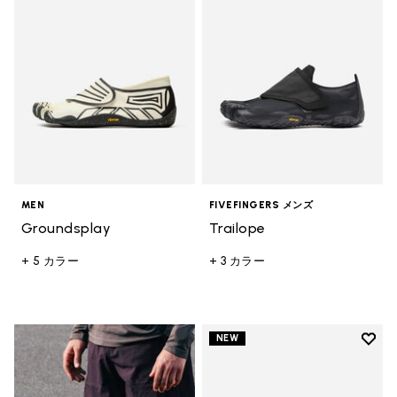
MEN
FIVEFINGERS メンズ
Groundsplay
Trailope
+ 5 カラー
+ 3 カラー
Add t
NEW
Add t