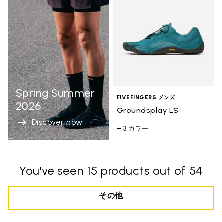
Spring Summer
FIVEFINGERS メンズ
2026
Groundsplay LS
Discover now
+ 3 カラー
You've seen 15 products out of 54
その他