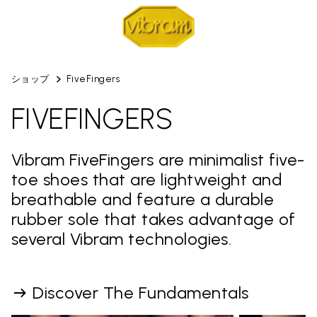
ショップ
FiveFingers
FIVEFINGERS
Vibram FiveFingers are minimalist five-
toe shoes that are lightweight and
breathable and feature a durable
rubber sole that takes advantage of
several Vibram technologies.
Discover The Fundamentals