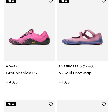
Add to wishlist
Add t
NEW
NEW
Add to wishlist Groundsplay LS
Add t
WOMEN
FIVEFINGERS レディース
Groundsplay LS
V-Soul Foot Map
+ 4 カラー
+ 1 カラー
Add to wishlist
Add t
NEW
Add to wishlist Groundsplay
Add t