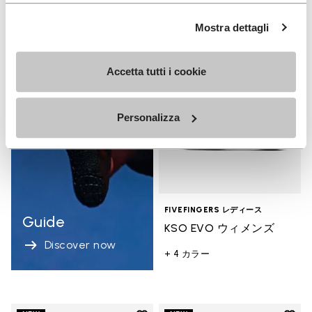
Add t
Mostra dettagli
NEW
Add 
Accetta tutti i cookie
Personalizza
FIVEFINGERS レディース
Guide
KSO EVO ウィメンズ
Discover now
+ 4 カラー