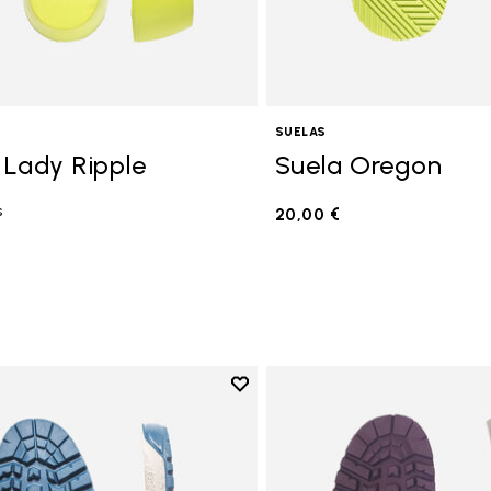
SUELAS
 Lady Ripple
Suela Oregon
s
20,00 €
Add to wishlist
Add to wishlist Suela Fourà