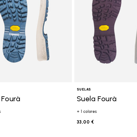
SUELAS
 Fourà
Suela Fourà
s
+ 1 colores
33,00 €