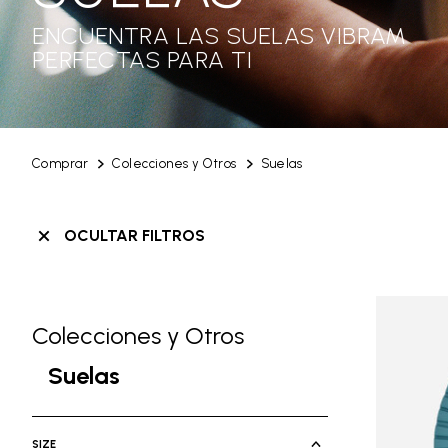
ENCUENTRA LAS SUELAS VIBRAM
PERFECTAS PARA TI
Comprar
Colecciones y Otros
Suelas
OCULTAR FILTROS
Colecciones y Otros
Skip filters go to products
Refine by Category: Colecciones y Otr
Suelas
selected Currently Refined by Cate
SIZE