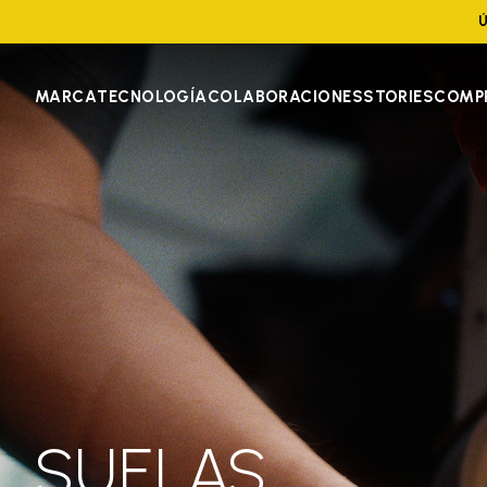
Ú
MARCA
TECNOLOGÍA
COLABORACIONES
STORIES
COMP
SUELAS