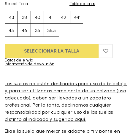
Select Talla
Tabla de tallas
43
38
40
41
42
44
45
46
35
36,5
SELECCIONAR LA TALLA
ADD TO WIS
ADD TO WI
Datos de envío
Información de devolución
Skip to product images gallery
Las suelas no están destinadas para uso de bricolaje
y, para ser utilizadas como parte de un calzado (uso
adecuado), deben ser llevadas a un zapatero
profesional. Por lo tanto, declinamos cualquier
responsabilidad por cualquier uso de las suelas
distinto al indicado y sugerido aquí.
Elige la suela que mejor se adapte a ti y ponte en