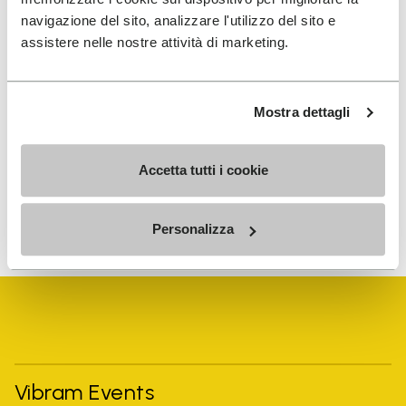
navigazione del sito, analizzare l'utilizzo del sito e
assistere nelle nostre attività di marketing.
He leído la
Política de Privacidad
de Vibram y
acepto el tratamiento de mis datos personales
Mostra dettagli
para recibir comunicaciones personalizadas
Accetta tutti i cookie
Para saber cómo procesamos tus datos, consulta nuestra
política de privacidad. Puedes cancelar tu suscripción en
cualquier momento.
Personalizza
Vibram Events