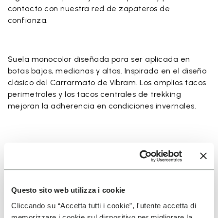
contacto con nuestra red de
zapateros de
confianza
.
Suela monocolor diseñada para ser aplicada en
botas bajas, medianas y altas. Inspirada en el diseño
clásico del Carrarmato de Vibram. Los amplios tacos
perimetrales y los tacos centrales de trekking
mejoran la adherencia en condiciones invernales.
Detalles
Questo sito web utilizza i cookie
Cliccando su “Accetta tutti i cookie”, l'utente accetta di
memorizzare i cookie sul dispositivo per migliorare la
SUSCRÍBETE Y NO TE PIERDAS NUESTRAS NOVEDADES