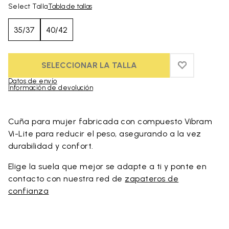
Select Talla
Tabla de tallas
35/37
40/42
SELECCIONAR LA TALLA
ADD TO WIS
ADD TO WI
Datos de envío
Información de devolución
Skip to product images gallery
Cuña para mujer fabricada con compuesto Vibram
Vi-Lite para reducir el peso, asegurando a la vez
durabilidad y confort.
Elige la suela que mejor se adapte a ti y ponte en
contacto con nuestra red de
zapateros de
confianza