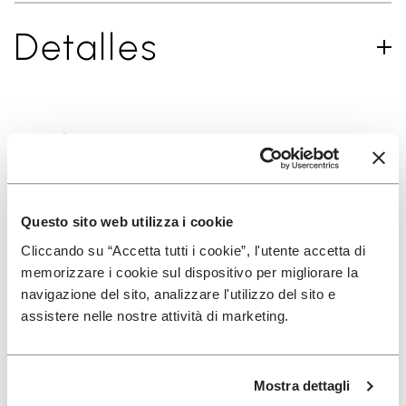
Detalles
SUSCRÍBETE Y NO TE PIERDAS NUESTRAS NOVEDADES
Questo sito web utilizza i cookie
He leído la
Política de Privacidad
de Vibram y
Cliccando su “Accetta tutti i cookie”, l'utente accetta di
acepto el tratamiento de mis datos personales
memorizzare i cookie sul dispositivo per migliorare la
para recibir comunicaciones personalizadas
navigazione del sito, analizzare l'utilizzo del sito e
assistere nelle nostre attività di marketing.
Para saber cómo procesamos tus datos, consulta nuestra
política de privacidad. Puedes cancelar tu suscripción en
cualquier momento.
Mostra dettagli