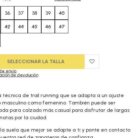
36
37
38
39
40
42
44
45
46
47
SELECCIONAR LA TALLA
ADD TO WISHLIST
ADD TO WISHLIST 
de envío
ación de devolución
duct images gallery
 técnica de trail running que se adapta a un ajuste
o masculino como femenino. También puede ser
izada para calzado más casual para disfrutar de largas
natas por la ciudad.
 la suela que mejor se adapte a ti y ponte en contacto
nuestra red de
zapateros de confianza
.