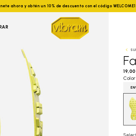
nete ahora y obtén un 10% de descuento con el código WELCOME
RAR
SU
Fa
19,00
Color
EN
Select