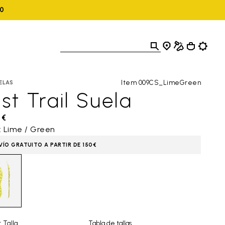
10
Item 009CS_LimeGreen
ELAS
st Trail Suela
 €
: Lime / Green
VÍO GRATUITO A PARTIR DE 150€
 Talla
Tabla de tallas