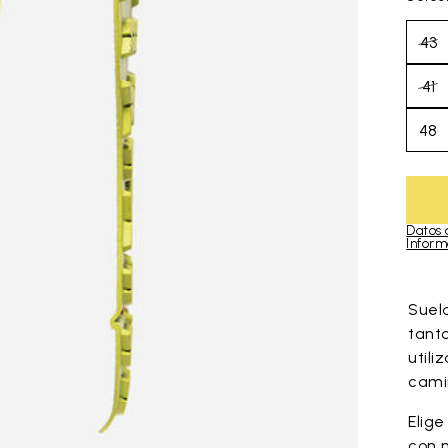
43
41
48
Datos 
Inform
Skip to pro
Suela
tant
util
cami
Elige
con 