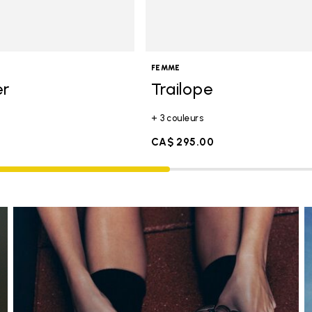
FEMME
er
Trailope
+ 3 couleurs
CA$ 295.00