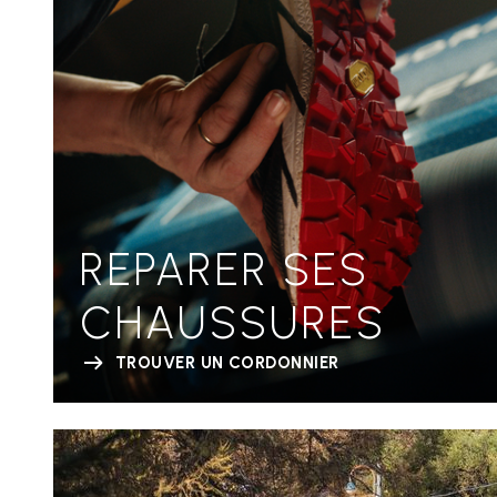
REPARER SES
CHAUSSURES
TROUVER UN CORDONNIER