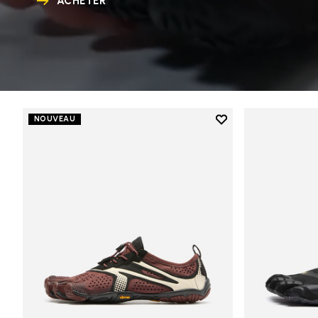
ACHETER
Add to wishlist
NOUVEAU
Add to wishlist V-