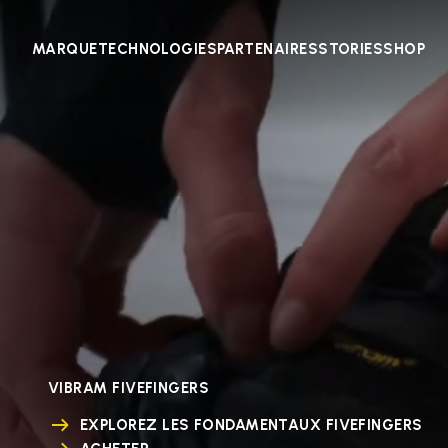
MARQUE
TECHNOLOGIES
PARTENAIRES
STORIES
SHOP
VIBRAM FIVEFINGERS
EXPLOREZ LES FONDAMENTAUX FIVEFINGERS