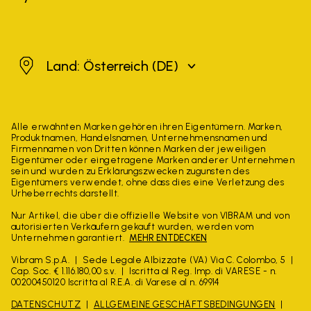
Österreich
Land: Österreich
(DE)
Alle erwähnten Marken gehören ihren Eigentümern. Marken,
Produktnamen, Handelsnamen, Unternehmensnamen und
Firmennamen von Dritten können Marken der jeweiligen
Eigentümer oder eingetragene Marken anderer Unternehmen
sein und wurden zu Erklärungszwecken zugunsten des
Eigentümers verwendet, ohne dass dies eine Verletzung des
Urheberrechts darstellt.
Nur Artikel, die über die offizielle Website von VIBRAM und von
autorisierten Verkäufern gekauft wurden, werden vom
Unternehmen garantiert.
MEHR ENTDECKEN
Vibram S.p.A.
Sede Legale Albizzate (VA) Via C. Colombo, 5
Cap. Soc. € 1.116.180,00 s.v.
Iscritta al Reg. Imp. di VARESE - n.
00200450120 Iscritta al R.E.A. di Varese al n. 69914
DATENSCHUTZ
ALLGEMEINE GESCHÄFTSBEDINGUNGEN