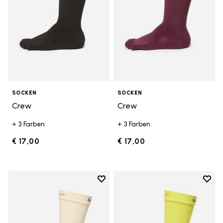
SOCKEN
SOCKEN
Crew
Crew
+ 3 Farben
+ 3 Farben
€ 17,00
€ 17,00
Add to wishlist
Add t
Add to wishlist Crew
Add t