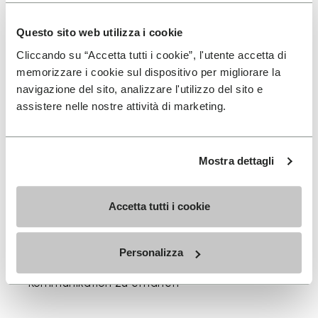
Erhältlich in drei Höhen, passend zu deinem täglichen
Rhythmus.
Questo sito web utilizza i cookie
Höhen vom oberen Bündchen bis zur Ferse: 25 CM
Cliccando su “Accetta tutti i cookie”, l'utente accetta di
memorizzare i cookie sul dispositivo per migliorare la
navigazione del sito, analizzare l'utilizzo del sito e
assistere nelle nostre attività di marketing.
MELDEN SIE SICH AN UND VERPASSEN SIE NICHT
UNSERE NEUESTEN ANGEBOTE
Mostra dettagli
Accetta tutti i cookie
Ich habe die
Datenschutzrichtlinie
von Vibram
gelesen und stimme der Verarbeitung meiner
Personalizza
personenbezogenen Daten zu, um personalisierte
Kommunikation zu erhalten