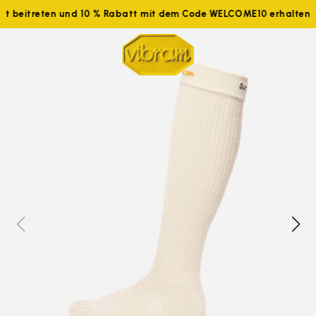
tzt beitreten und 10 % Rabatt mit dem Code WELCOME10 erhalten