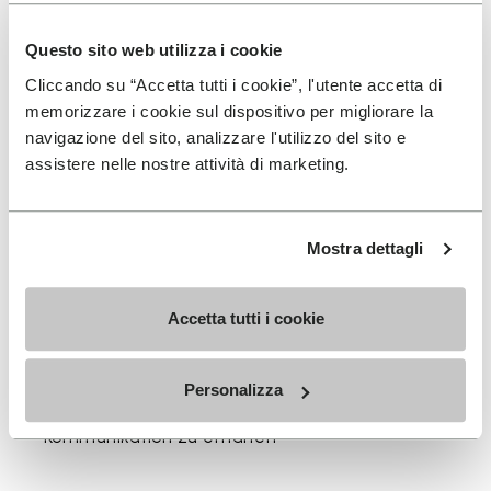
Erhältlich in drei Höhen, passend zu deinem täglichen
Rhythmus.
Questo sito web utilizza i cookie
Höhen vom oberen Bündchen bis zur Ferse: 25 CM
Cliccando su “Accetta tutti i cookie”, l'utente accetta di
memorizzare i cookie sul dispositivo per migliorare la
navigazione del sito, analizzare l'utilizzo del sito e
assistere nelle nostre attività di marketing.
MELDEN SIE SICH AN UND VERPASSEN SIE NICHT
UNSERE NEUESTEN ANGEBOTE
Mostra dettagli
Accetta tutti i cookie
Ich habe die
Datenschutzrichtlinie
von Vibram
gelesen und stimme der Verarbeitung meiner
Personalizza
personenbezogenen Daten zu, um personalisierte
Kommunikation zu erhalten