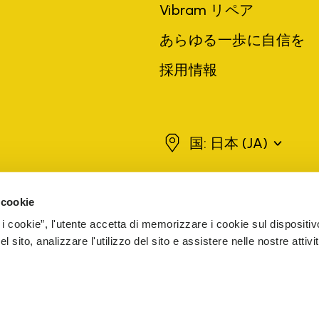
Vibram リペア
あらゆる一歩に自信を
採用情報
日本
国: 日本
(JA)
 cookie
ランド名、製品名、商号、企業名および会社名は、それぞれの所有者または
 i cookie”, l'utente accetta di memorizzare i cookie sul dispositiv
象となります。
詳しく見る
 sito, analizzare l'utilizzo del sito e assistere nelle nostre attivit
ャパン 東京都渋谷区千駄ヶ谷３丁目５２番１号１階
VAT ID 5010401101911
ィ