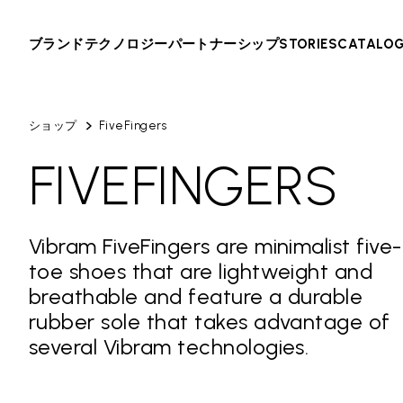
ブランド
テクノロジー
パートナーシップ
STORIES
CATALO
ショップ
FiveFingers
FIVEFINGERS
Vibram FiveFingers are minimalist five-
toe shoes that are lightweight and
breathable and feature a durable
rubber sole that takes advantage of
several Vibram technologies.