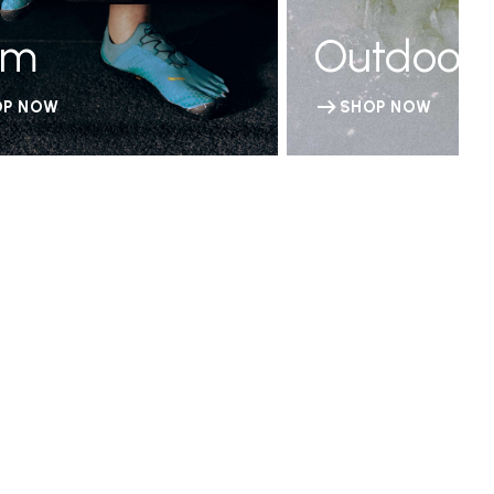
ym
Outdoor
OP NOW
SHOP NOW