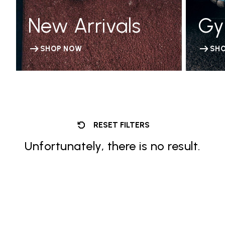
New Arrivals
G
SHOP NOW
SH
RESET FILTERS
Unfortunately, there is no result.