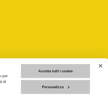
他社の登録商標である場合があり、著作権法に抵触する意図なく、
Accetta tutti i cookie
o per
à di
Personalizza