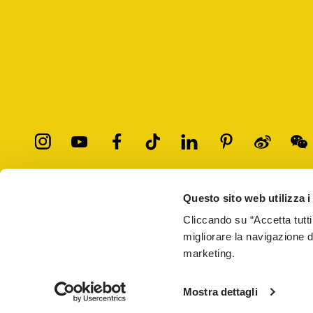
Questo sito web utilizza i
記載されているすべての商標は各所有者に帰属します。第三者のブ
説明の目的で使用されています。
Cliccando su “Accetta tutti
公式サイトおよび認定販売店で購入された商品のみが当社の保証対
migliorare la navigazione del
marketing.
Vibram Japan KK.（ヴィブラムジャパン株式会社）
ヴィブラムジ
プライバシー
利用規約
偽造品について
ウェブアクセシビリテ
Mostra dettagli