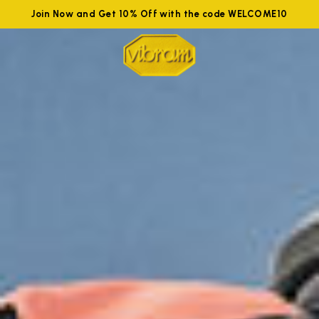
Join Now and Get 10% Off with the code WELCOME10