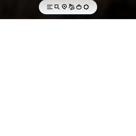
HIGH QUALITY OUTDOOR AND PROFESSIONAL
FOOTWEAR.
Constant attitude
for research and
innovation.
In 2022, AKU decided to enter the safety footwear
sector, relying on Vibram’s expertise in the field of
protective soles. AKU’s natural affinity with the
outdoor environment led the company to develop