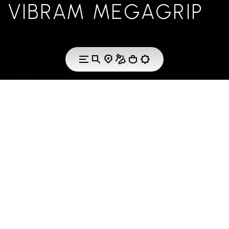
VIBRAM MEGAGRIP
THE TECHNOLOGY
VIBRAM MEGAGRIP
Vibram Megagrip is the high performance rubber
compound that offers unparalleled grip properties
on both dry and wet terrains. Extremely durable, it is
the perfect solution to face long distances, new
adventures and your favourite outdoor activities –