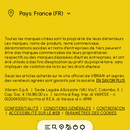
France
Pays: France
(FR)
Toutes les marques citées sont la propriété de leurs détenteurs.
Les marques, noms de produits, noms commerciaux,
dénominations sociales et noms d'entreprises de tiers peuvent
être des marques commerciales de leurs propriétaires
respectifs ou des marques déposées d'autres entreprises, et ont
été utilisés à des fins d'explication au profit du propriétaire, sans
impliquer de violation de la loi sur les droits d'auteur.
Seuls les articles achetés sur le site officiel de VIBRAM et auprès
des vendeurs agréés sont garantis par la société.
EN SAVOIR PLUS
Vibram S.p.A.
Sede Legale Albizzate (VA) Via C. Colombo, 5
Cap. Soc. € 1.116.180,00 s.v.
Iscritta al Reg. Imp. di VARESE - n.
00200450120 Iscritta al R.E.A. di Varese al n. 69914
CONFIDENTIALITÉ
CONDITIONS GÉNÉRALES
CONTREFAÇON
ACCESSIBILITÉ SUR LE WEB
PARAMÈTRES DES COOKIES