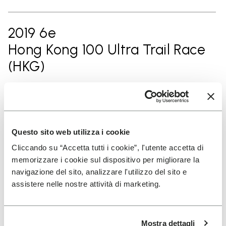
2019 6e
Hong Kong 100 Ultra Trail Race
(HKG)
2018 5e
Marathon des Sables Maroc
Questo sito web utilizza i cookie
(MAR)
Cliccando su “Accetta tutti i cookie”, l'utente accetta di
memorizzare i cookie sul dispositivo per migliorare la
navigazione del sito, analizzare l'utilizzo del sito e
2018 1er
assistere nelle nostre attività di marketing.
Mt. Gaoligong Ultra 100 Miles
(CHN)
Mostra dettagli