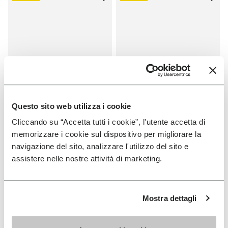
Add to wishlist One Quarter Toil
Add t
Questo sito web utilizza i cookie
Cliccando su “Accetta tutti i cookie”, l'utente accetta di
SOLDES
SOLDES
memorizzare i cookie sul dispositivo per migliorare la
One Quarter Toile
One Quarter Toile
navigazione del sito, analizzare l'utilizzo del sito e
assistere nelle nostre attività di marketing.
+ 2 couleurs
+ 2 couleurs
Price reduced from
100,00
50,00
Price reduced from
100,00
50,00
-50%
-50%
€
to
€
€
to
€
Mostra dettagli