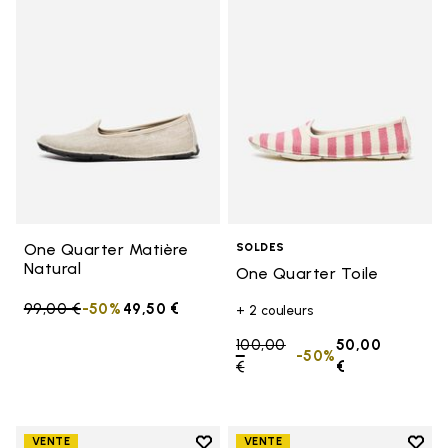
Add to wishlist One Quarter Mat
Add t
One Quarter Matière
SOLDES
Natural
One Quarter Toile
Price reduced from
99,00 €
to
-50%
49,50 €
+ 2 couleurs
Price reduced from
100,00
50,00
-50%
€
to
€
Add to wishlist
Add t
VENTE
VENTE