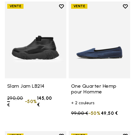
Add to wishlist
Add t
VENTE
VENTE
Add to wishlist Slam Jam LB214
Add 
Slam Jam LB214
One Quarter Hemp
pour Homme
Price reduced from
290,00
145,00
-50%
+ 2 couleurs
€
to
€
Price reduced from
99,00 €
to
-50%
49,50 €