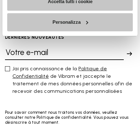
You've seen 8 products out of 8
Accetta tutti i cookie
Personalizza
INSCRIVEZ-VOUS POUR NE PAS MANQUER NOS
DERNIÈRES NOUVEAUTÉS
Jai pris connaissance de la
Politique de
Confidentialité
de Vibram et jaccepte le
traitement de mes données personnelles afin de
recevoir des communications personnalisées
Pour savoir comment nous traitons vos données, veuillez
consulter notre Politique de confidentialité. Vous pouvez vous
désinscrire à tout moment.