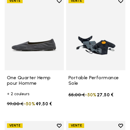
Add to wishlist
Add t
VENTE
VENTE
Add to wishlist One Quarter H
Add t
One Quarter Hemp
Portable Performance
pour Homme
Sole
+ 2 couleurs
Price reduced from
55,00 €
to
-50%
27,50 €
Price reduced from
99,00 €
to
-50%
49,50 €
Add to wishlist
Add t
VENTE
VENTE