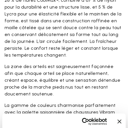
28 % de fibres CoolMax®, combiné à 67 % de nylon
pour la durabilité et une structure lisse, et 5 % de
Lycra pour une élasticité flexible et le maintien de la
forme, est tissé dans une construction raffinée en
maille côtelée qui se sent douce contre la peau tout
en conservant délicatement sa forme tout au long
de la journée. L’air circule facilement. La fraîcheur
persiste. Le confort reste léger et constant lorsque
les températures changent.
La zone des orteils est soigneusement façonnée
afin que chaque orteil se place naturellement,
créant espace, équilibre et une sensation détendue
proche de la marche pieds nus tout en restant
doucement soutenue.
La gamme de couleurs s’harmonise parfaitement
avec la palette saisonnière de chaussures Vibram
FiveFingers en Ivory, Black, Lime et Fig, rendant
chaque association naturelle et complète.