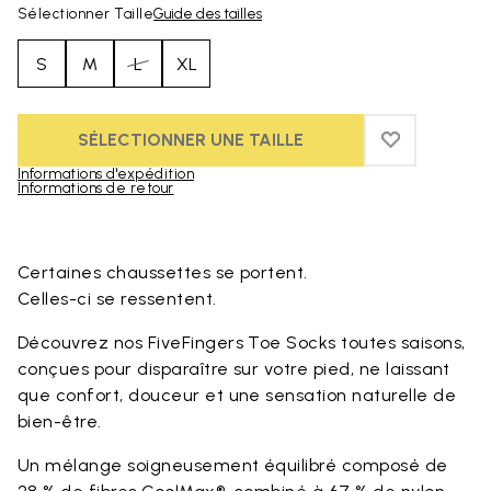
Sélectionner Taille
Guide des tailles
S
M
L
XL
SÉLECTIONNER UNE TAILLE
ADD TO WIS
ADD TO WI
Informations d'expédition
Informations de retour
Skip to product images gallery
Certaines chaussettes se portent.
Celles-ci se ressentent.
Découvrez nos FiveFingers Toe Socks toutes saisons,
conçues pour disparaître sur votre pied, ne laissant
que confort, douceur et une sensation naturelle de
bien-être.
Un mélange soigneusement équilibré composé de