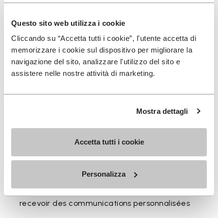
Disponible en trois hauteurs pour accompagner votre
Questo sito web utilizza i cookie
rythme quotidien.
Cliccando su “Accetta tutti i cookie”, l'utente accetta di
Hauteurs du bord supérieur au talon: 25 CM
memorizzare i cookie sul dispositivo per migliorare la
navigazione del sito, analizzare l'utilizzo del sito e
assistere nelle nostre attività di marketing.
INSCRIVEZ-VOUS POUR NE PAS MANQUER NOS
Mostra dettagli
DERNIÈRES NOUVEAUTÉS
Accetta tutti i cookie
Jai pris connaissance de la
Politique de
Personalizza
Confidentialité
de Vibram et jaccepte le
traitement de mes données personnelles afin de
recevoir des communications personnalisées