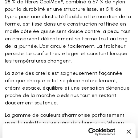
28 % de fibres CoolMax®, combiné à 67 % de nylon
pour la durabilité et une structure lisse, et 5 % de
Lycra pour une élasticité flexible et le maintien de la
forme, est tissé dans une construction raffinée en
maille côtelée qui se sent douce contre la peau tout
en conservant délicatement sa forme tout au long
de la journée. L’air circule facilement. La fraîcheur
persiste. Le confort reste léger et constant lorsque
les températures changent.
La zone des orteils est soigneusement façonnée
afin que chaque orteil se place naturellement,
créant espace, équilibre et une sensation détendue
proche de la marche pieds nus tout en restant
doucement soutenue.
La gamme de couleurs s’harmonise parfaitement
avec la palette saisonnière de chaussures Vibram
FiveFingers en Ivory, Black, Lime et Fig, rendant
chaque association naturelle et complète.