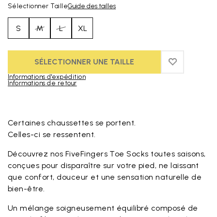
Sélectionner Taille
Guide des tailles
S
M
L
XL
SÉLECTIONNER UNE TAILLE
ADD TO WIS
ADD TO WI
Informations d'expédition
Informations de retour
Skip to product images gallery
Certaines chaussettes se portent.
Celles-ci se ressentent.
Découvrez nos FiveFingers Toe Socks toutes saisons,
conçues pour disparaître sur votre pied, ne laissant
que confort, douceur et une sensation naturelle de
bien-être.
Un mélange soigneusement équilibré composé de