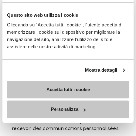
Disponible en trois hauteurs pour accompagner votre
Questo sito web utilizza i cookie
rythme quotidien.
Cliccando su “Accetta tutti i cookie”, l'utente accetta di
Hauteurs du bord supérieur au talon: 17 CM
memorizzare i cookie sul dispositivo per migliorare la
navigazione del sito, analizzare l'utilizzo del sito e
assistere nelle nostre attività di marketing.
Mostra dettagli
INSCRIVEZ-VOUS POUR NE PAS MANQUER NOS
DERNIÈRES NOUVEAUTÉS
Accetta tutti i cookie
Jai pris connaissance de la
Politique de
Personalizza
Confidentialité
de Vibram et jaccepte le
traitement de mes données personnelles afin de
recevoir des communications personnalisées