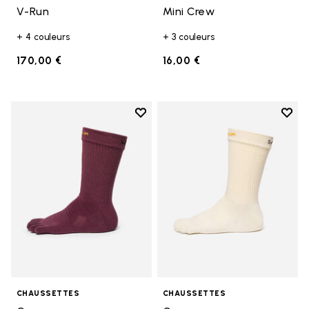
V-Run
Mini Crew
+ 4 couleurs
+ 3 couleurs
170,00 €
16,00 €
Add to wishlist
Add t
Add to wishlist Crew
Add t
CHAUSSETTES
CHAUSSETTES