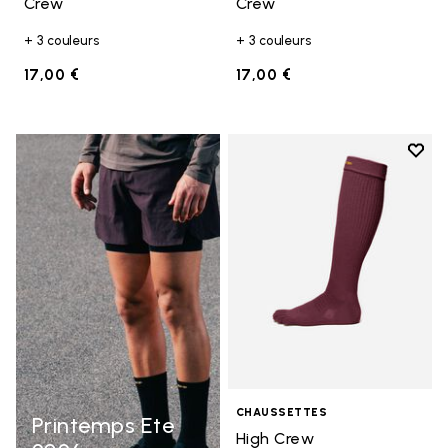
Crew
Crew
+ 3 couleurs
+ 3 couleurs
17,00 €
17,00 €
Add t
Add t
CHAUSSETTES
Printemps Ete
High Crew