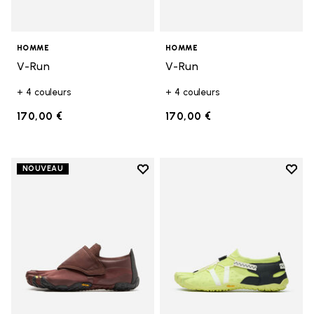
HOMME
HOMME
V-Run
V-Run
+ 4 couleurs
+ 4 couleurs
170,00 €
170,00 €
Add to wishlist
Add t
NOUVEAU
Add to wishlist Trailope
Add t