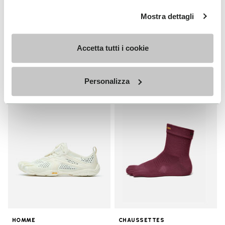
HOMME
Breezandal
Mostra dettagli
Guide
+ 3 couleurs
Decouvrez
Accetta tutti i cookie
150,00 €
Personalizza
Add to wishlist
Add t
Add to wishlist V-Run
Add t
HOMME
CHAUSSETTES