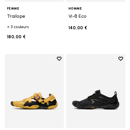
FEMME
HOMME
Trailope
Vi-B Eco
+ 3 couleurs
140,00 €
180,00 €
Add to wishlist
Add t
Add to wishlist Breezandal
Add t