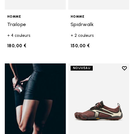
HOMME
HOMME
Trailope
Spidrwalk
+ 4 couleurs
+ 2 couleurs
180,00 €
150,00 €
Add t
NOUVEAU
Add t