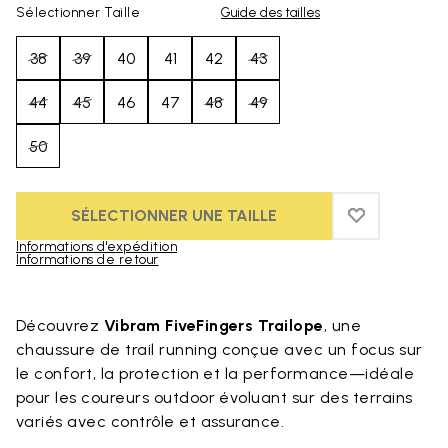
Sélectionner Taille
Guide des tailles
38
39
40
41
42
43
44
45
46
47
48
49
50
SÉLECTIONNER UNE TAILLE
ADD TO WIS
ADD TO WI
Informations d'expédition
Informations de retour
Skip to product images gallery
Découvrez
Vibram FiveFingers Trailope
, une
chaussure de trail running conçue avec un focus sur
le confort, la protection et la performance—idéale
pour les coureurs outdoor évoluant sur des terrains
variés avec contrôle et assurance.