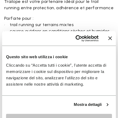
Trailope est votre partenaire idéal pour le trail
running entre protection, adhérence et performance
Parfaite pour :
• trail running sur terrains mixtes
• course outdoor en conditions sèches et humides
• sentiers irréguliers et rocheux
• coureurs recherchant équilibre entre protection et
ground feel
• utilisateurs recherchant durabilité et maintien
Questo sito web utilizza i cookie
sécurisé
Cliccando su “Accetta tutti i cookie”, l'utente accetta di
memorizzare i cookie sul dispositivo per migliorare la
navigazione del sito, analizzare l'utilizzo del sito e
assistere nelle nostre attività di marketing.
Détails
Mostra dettagli