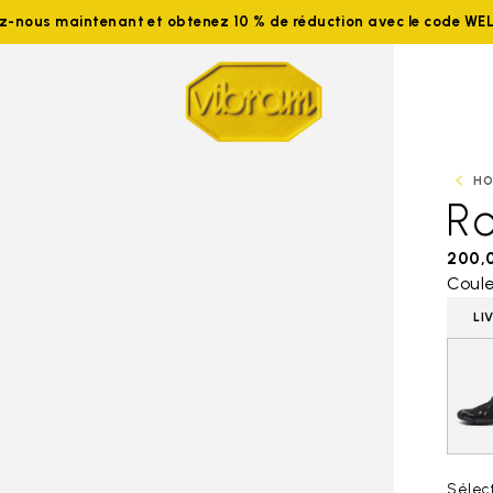
ez-nous maintenant et obtenez 10 % de réduction avec le code W
H
R
200,
Coule
LI
Sélect