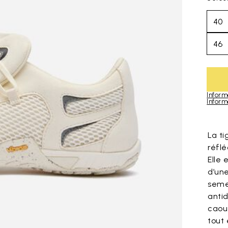
40
46
Inform
Inform
Skip to pro
La t
réflé
Elle
d’un
seme
anti
caou
tout