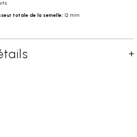
its.
sseur totale de la semelle:
12 mm
tails