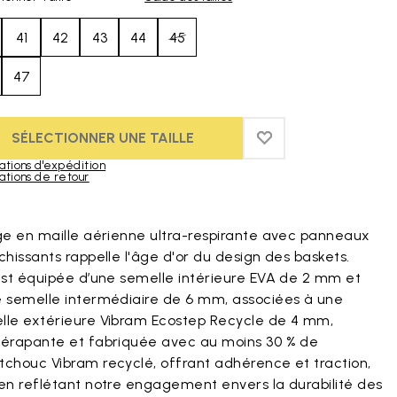
41
42
43
44
45
47
SÉLECTIONNER UNE TAILLE
ADD TO WISHLIST
ADD TO WISHLIST
ations d'expédition
ations de retour
duct images gallery
ige en maille aérienne ultra-respirante avec panneaux
chissants rappelle l'âge d'or du design des baskets.
 est équipée d’une semelle intérieure EVA de 2 mm et
e semelle intermédiaire de 6 mm, associées à une
lle extérieure Vibram Ecostep Recycle de 4 mm,
dérapante et fabriquée avec au moins 30 % de
tchouc Vibram recyclé, offrant adhérence et traction,
 en reflétant notre engagement envers la durabilité des