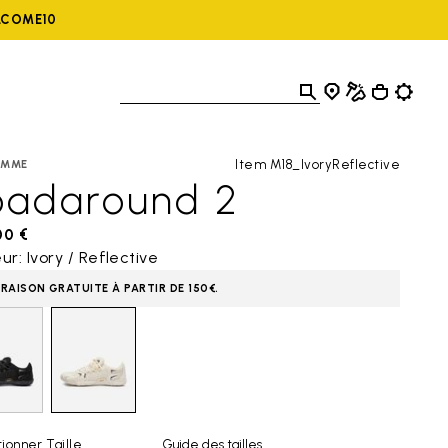
ELCOME10
Item M18_IvoryReflective
OMME
oadaround 2
00 €
ur: Ivory / Reflective
VRAISON GRATUITE À PARTIR DE 150€.
ionner Taille
Guide des tailles