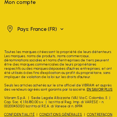
Mon compte
France
Pays: France
(FR)
Toutes les marques citées sont la propriété de leurs détenteurs.
Les marques, noms de produits, noms commerciaux,
dénominations sociales et noms d'entreprises de tiers peuvent
être des marques commerciales de leurs propriétaires
respectifs ou des marques déposées d'autres entreprises, et ont
été utilisés à des fins d'explication au profit du propriétaire, sans
impliquer de violation de la loi sur les droits d'auteur.
Seuls les articles achetés sur le site officiel de VIBRAM et auprès
des vendeurs agréés sont garantis par la société.
EN SAVOIR PLUS
Vibram S.p.A.
Sede Legale Albizzate (VA) Via C. Colombo, 5
Cap. Soc. € 1.116.180,00 s.v.
Iscritta al Reg. Imp. di VARESE - n.
00200450120 Iscritta al R.E.A. di Varese al n. 69914
CONFIDENTIALITÉ
CONDITIONS GÉNÉRALES
CONTREFAÇON