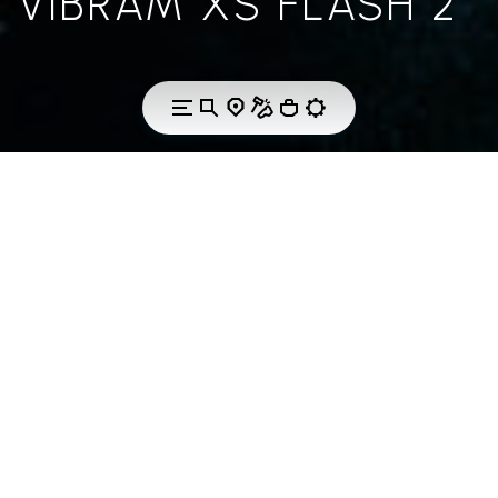
VIBRAM XS FLASH 2
LA TECHNOLOGIE
VIBRAM XS FLASH 2
Vibram XS Flash 2 a été développé pour offrir une
adhérence sur les petites prises, même dans des
conditions glaciales. Cette gomme polyvalente
excelle également pour l'escalade en salle et les
prises peu chargées. Vibram XS FLASH 2 est
également une gomme personnalisable qui peut