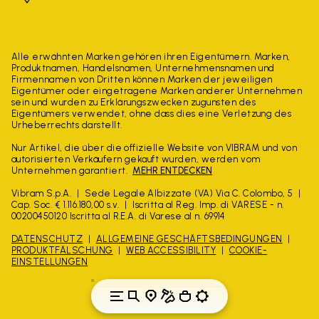
Alle erwähnten Marken gehören ihren Eigentümern. Marken,
Produktnamen, Handelsnamen, Unternehmensnamen und
Firmennamen von Dritten können Marken der jeweiligen
Eigentümer oder eingetragene Marken anderer Unternehmen
sein und wurden zu Erklärungszwecken zugunsten des
Eigentümers verwendet, ohne dass dies eine Verletzung des
Urheberrechts darstellt.
Nur Artikel, die über die offizielle Website von VIBRAM und von
autorisierten Verkäufern gekauft wurden, werden vom
Unternehmen garantiert.
MEHR ENTDECKEN
Vibram S.p.A.
Sede Legale Albizzate (VA) Via C. Colombo, 5
Cap. Soc. € 1.116.180,00 s.v.
Iscritta al Reg. Imp. di VARESE - n.
00200450120 Iscritta al R.E.A. di Varese al n. 69914
DATENSCHUTZ
ALLGEMEINE GESCHÄFTSBEDINGUNGEN
PRODUKTFÄLSCHUNG
WEB ACCESSIBILITY
COOKIE-
EINSTELLUNGEN