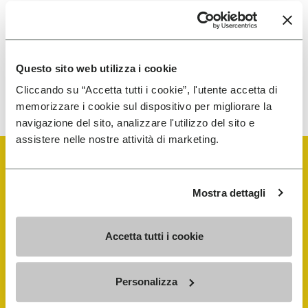
gelesen und stimme der Verarbeitung meiner
personenbezogenen Daten zu, um personalisierte
Kommunikation zu erhalten
Questo sito web utilizza i cookie
Wie wir Ihre Daten verarbeiten, erfahren Sie in unserem
Cliccando su “Accetta tutti i cookie”, l'utente accetta di
Datenschutzhinweis. Sie können sich jederzeit wieder abmelden.
memorizzare i cookie sul dispositivo per migliorare la
navigazione del sito, analizzare l'utilizzo del sito e
assistere nelle nostre attività di marketing.
Mostra dettagli
Vibram Events
Accetta tutti i cookie
FiveFingers Guide
Personalizza