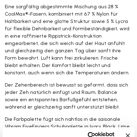
Eine sorgfältig abgestimmte Mischung aus 28 %
CoolMax®-Fasern, kombiniert mit 67 % Nylon für
Haltbarkeit und eine glatte Struktur sowie 5 % Lycra
für flexible Dehnbarkeit und Formbeständigkeit, wird
in eine raffinierte Rippstrick-Konstruktion
eingearbeitet, die sich weich auf der Haut anfühlt
und gleichzeitig den ganzen Tag über sanft ihre
Form bewahrt. Luft kann frei zirkulieren. Frische
bleibt erhalten. Der Komfort bleibt leicht und
konstant, auch wenn sich die Temperaturen ändern.
Der Zehenbereich ist bewusst so geformt, dass sich
jeder Zeh natürlich einfügt und Raum, Balance
sowie ein entspanntes Barfußgefühl entstehen,
während er gleichzeitig sanft unterstützt bleibt.
Die Farbpalette fügt sich nahtlos in die saisonale
Vibram FiveFingers Schuhpalette in Ivory, Black, Lime
und Fig ein und macht jede Kombination mühelos