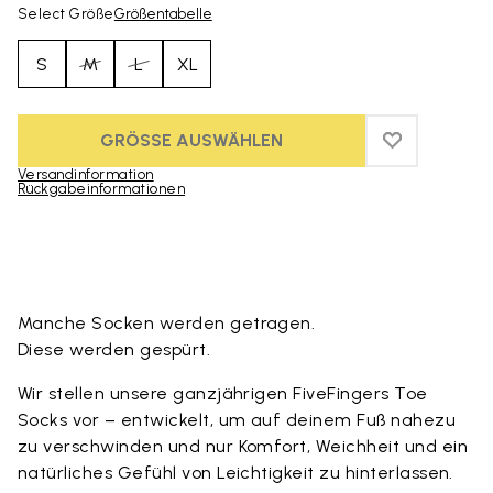
Select Größe
Größentabelle
S
M
L
XL
GRÖSSE AUSWÄHLEN
ADD TO WIS
ADD TO WI
Versandinformation
Rückgabeinformationen
Skip to product images gallery
Manche Socken werden getragen.
Diese werden gespürt.
Wir stellen unsere ganzjährigen FiveFingers Toe
Socks vor – entwickelt, um auf deinem Fuß nahezu
zu verschwinden und nur Komfort, Weichheit und ein
natürliches Gefühl von Leichtigkeit zu hinterlassen.