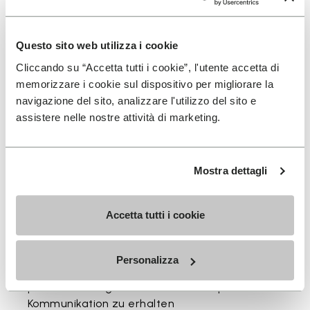
und stimmig.
Erhältlich in drei Höhen, passend zu deinem täglichen
Questo sito web utilizza i cookie
Rhythmus.
Cliccando su “Accetta tutti i cookie”, l'utente accetta di
Höhen vom oberen Bündchen bis zur Ferse: 17 CM
memorizzare i cookie sul dispositivo per migliorare la
navigazione del sito, analizzare l'utilizzo del sito e
assistere nelle nostre attività di marketing.
Mostra dettagli
MELDEN SIE SICH AN UND VERPASSEN SIE NICHT
UNSERE NEUESTEN ANGEBOTE
Accetta tutti i cookie
Ich habe die
Datenschutzrichtlinie
von Vibram
Personalizza
gelesen und stimme der Verarbeitung meiner
personenbezogenen Daten zu, um personalisierte
Kommunikation zu erhalten